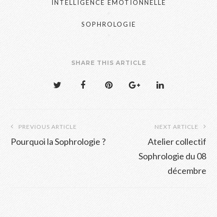
INTELLIGENCE ÉMOTIONNELLE
SOPHROLOGIE
SHARE THIS ARTICLE
Navigation
PREVIOUS ARTICLE
NEXT ARTICLE
de
Pourquoi la Sophrologie ?
Atelier collectif
l’article
Sophrologie du 08
décembre