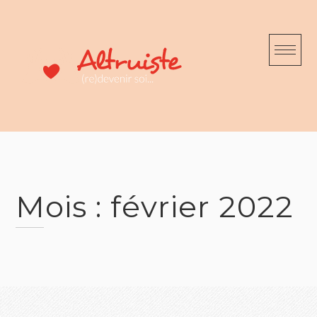
Skip
to
content
Mois :
février 2022