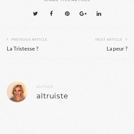
Navigation
PREVIOUS ARTICLE
NEXT ARTICLE
de
La Tristesse ?
La peur ?
l’article
AUTHOR
altruiste