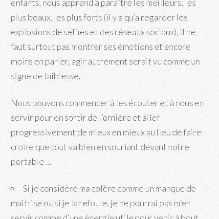
enfants, nous apprend à paraître les meilleurs, les
plus beaux, les plus forts (il y a qu’a regarder les
explosions de selfies et des réseaux sociaux), il ne
faut surtout pas montrer ses émotions et encore
moins en parler, agir autrement serait vu comme un
signe de faiblesse.
Nous pouvons commencer à les écouter et à nous en
servir pour en sortir de l’ornière et aller
progressivement de mieux en mieux au lieu de faire
croire que tout va bien en souriant devant notre
portable …
Si je considère ma colère comme un manque de
maitrise ou si je la refoule, je ne pourrai pas m’en
servir comme d’une énergie utile pour venir à bout