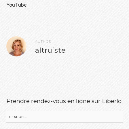
l’article
YouTube
AUTHOR
altruiste
Prendre rendez-vous en ligne sur Liberlo
Search
for: