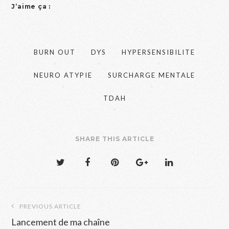
J’aime ça :
BURN OUT
DYS
HYPERSENSIBILITE
NEURO ATYPIE
SURCHARGE MENTALE
TDAH
SHARE THIS ARTICLE
Navigation
PREVIOUS ARTICLE
de
Lancement de ma chaîne